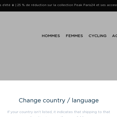
s d’été ☀️ | 25 % de réduction sur la collection Peak Paris24 et ses acces
HOMMES
FEMMES
CYCLING
A
Change country / language
If your country isn’t listed, it indicates that shipping to that