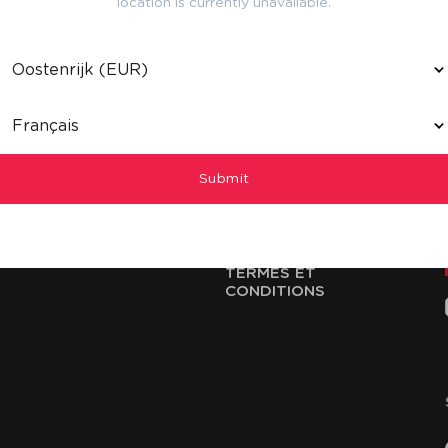
location is currently unavailable.
ountry
anguage
Submit
AIDE
LEGAL
CONTACT
PRIVACY POLICY
LIVRAISON & RETOUR
COOKIE POLICY
TERMES ET
CONDITIONS