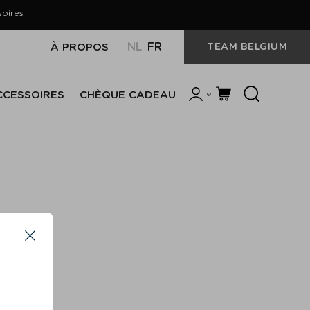
soires
NL
FR
À PROPOS
TEAM BELGIUM
SÉLECTIONNEZ
LA
PANIER
LANGUE
S'INSCRIRE
CCESSOIRES
CHÈQUE CADEAU
Close